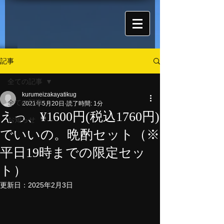
記事
全ての記事
kurumeizakayatikug
全ての記事
2021年5月20日
読了時間: 1分
えっ、¥1600円(税込1760円)
お知らせ
でいいの。晩酌セット（※
平日19時までの限定セッ
ト）
更新日：
2025年2月3日