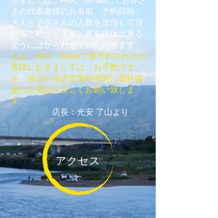
きましては、FAX、Gmail
にてお客さ
まの代表者様のお名前、予約日時、
大人と子供さんの人数を送信して頂
けると助かります。席を確保出来る
ようにはからわせていただきます。
なお、FAX、Gmailで仮予約されたお
客様におきましては、お手数です
が、翌日の当店営業時間内に最終確
認のお電話を宜しくお願い致しま
す。
店長：光安 了山より
アクセス